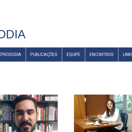
ODIA
EXPROSODIA
PUBLICAÇÕES
EQUIPE
ENCONTROS
LINK