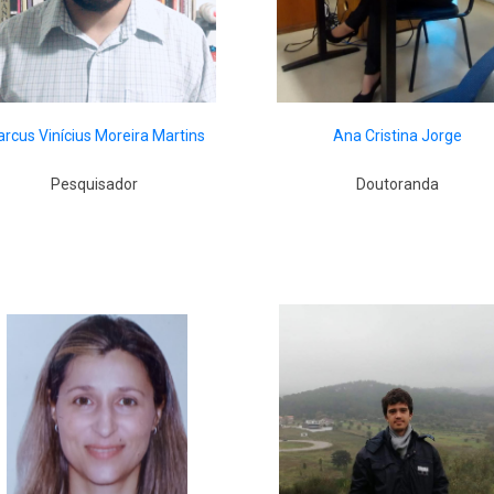
rcus Vinícius Moreira Martins
Ana Cristina Jorge
Pesquisador
Doutoranda