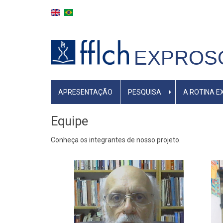
Pular
para
o
conteúdo
EXPROS
principal
NAVEGAÇÃO
APRESENTAÇÃO
PESQUISA
A ROTINA 
PRINCIPAL
Equipe
Conheça os integrantes de nosso projeto.