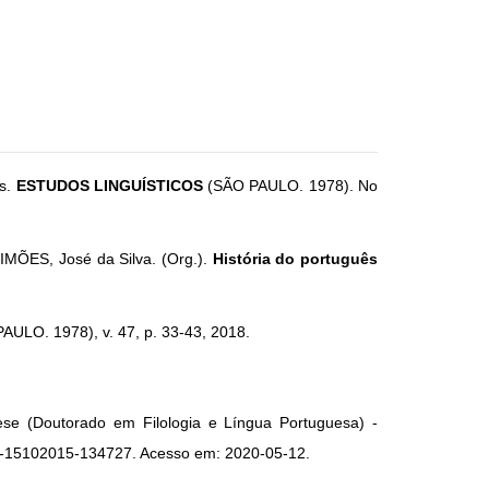
os.
ESTUDOS LINGUÍSTICOS
(SÃO PAULO. 1978). No
 SIMÕES, José da Silva. (Org.).
História do português
AULO. 1978), v. 47, p. 33-43, 2018.
Tese (Doutorado em Filologia e Língua Portuguesa) -
tde-15102015-134727. Acesso em: 2020-05-12.