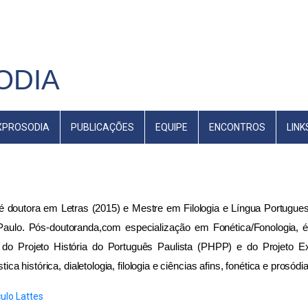
ODIA
EXPROSODIA
PUBLICAÇÕES
EQUIPE
ENCONTROS
LINK
é doutora em Letras (2015) e Mestre em Filologia e Língua Portugue
aulo. Pós-doutoranda,com especialização em Fonética/Fonologia, é 
do Projeto História do Português Paulista (PHPP) e do Projeto E
stica histórica, dialetologia, filologia e ciências afins, fonética e prosódia
culo Lattes