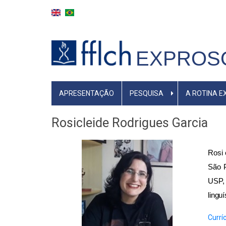
Pular
para
o
conteúdo
EXPROS
principal
NAVEGAÇÃO
APRESENTAÇÃO
PESQUISA
A ROTINA 
PRINCIPAL
Rosicleide Rodrigues Garcia
Rosi 
São P
USP, 
linguí
Currí