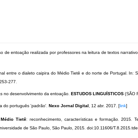
 de entoação realizada por professores na leitura de textos narrativ
al entre o dialeto caipira do Médio Tietê e do norte de Portugal. In:
 253-277.
ras no desenvolvimento da entoação.
ESTUDOS LINGUÍSTICOS
(SÃO P
ra do português 'padrão'.
Nexo Jornal Digital
, 12 abr. 2017. [
link
]
 Médio Tietê
: reconhecimento, características e formação. 2015. 
Universidade de São Paulo, São Paulo, 2015. doi:10.11606/T.8.2015.